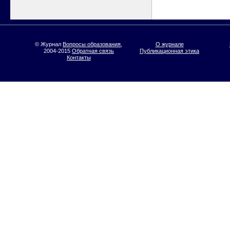
© Журнал
Вопросы образования
,
О журнале
2004-2015
Обратная связь
Публикационная этика
Контакты